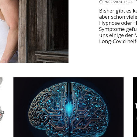
|
19/02/2024 18:44
Bisher gibt es 
aber schon viel
Hypnose oder H
Symptome gefun
uns einige der 
Long-Covid helf