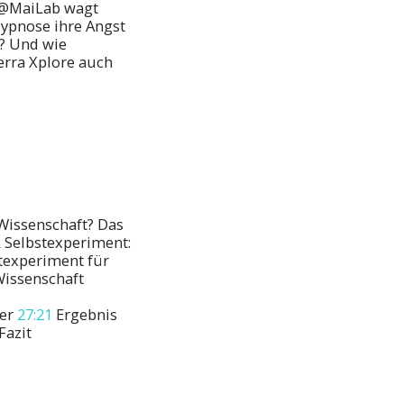
n @MaiLab wagt
ypnose ihre Angst
? Und wie
erra Xplore auch
Wissenschaft? Das
2
Selbstexperiment:
texperiment für
Wissenschaft
ger
27:21
Ergebnis
Fazit