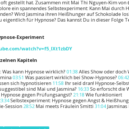
 oft gestellt hat. Zusammen mit Mai Thi Nguyen-Kim vo
plore
ein spannendes Selbstexperiment: Kann Mai durch H
nden? Wird Jasmina ihren Heißhunger auf Schokolade los
u eigentlich für Hypnose? Das kannst Du in dieser Folge T
ypnose-Experiment
ube.com/watch?v=f5_IXt1zbDY
nzelnen Kapiteln
o: Was kann Hypnose wirklich?
01:38
Alles Show oder doch 
smina
03:51
Was passiert wirklich bei Show-Hypnose?
06:4
ssen sich hypnotisieren
11:58
Ihr seid dran! Hypnose-Selbs
suggestibel sind Mai und Jasmina?
16:33
So erforscht die 
t Hypnose gegen Prüfungsangst?
21:18
Wie funktioniert
23:34
Selbstexperiment: Hypnose gegen Angst & Heißhun
ie-Session
28:52
Mai meets Fräulein Smitti
31:04
Jasminas 