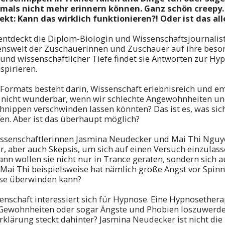
mals nicht mehr erinnern können. Ganz schön creepy
ekt: Kann das wirklich funktionieren?! Oder ist das al
 entdeckt die Diplom-Biologin und Wissenschaftsjournalis
nswelt der Zuschauerinnen und Zuschauer auf ihre beso
und wissenschaftlicher Tiefe findet sie Antworten zur Hyp
spirieren.
Formats besteht darin, Wissenschaft erlebnisreich und e
s nicht wunderbar, wenn wir schlechte Angewohnheiten un
hnippen verschwinden lassen könnten? Das ist es, was sic
en. Aber ist das überhaupt möglich?
issenschaftlerinnen Jasmina Neudecker und Mai Thi Ngu
, aber auch Skepsis, um sich auf einen Versuch einzulass
ann wollen sie nicht nur in Trance geraten, sondern sich a
 Mai Thi beispielsweise hat nämlich große Angst vor Spinn
ose überwinden kann?
nschaft interessiert sich für Hypnose. Eine
Hypnosethera
 Gewohnheiten oder sogar Ängste und Phobien loszuwerde
rklärung steckt dahinter? Jasmina Neudecker ist nicht die E