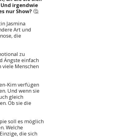
. Und irgendwie
les nur Show?
🤔
tin Jasmina
ndere Art und
nose, die
motional zu
d Ängste einfach
h viele Menschen
yen-Kim verfügen
en. Und wenn sie
uch gleich
en. Ob sie die
pie
soll es möglich
n. Welche
inzige, die sich