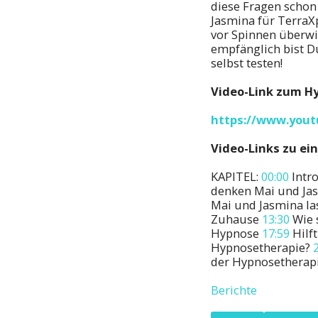
diese Fragen schon
Jasmina für
TerraX
vor Spinnen überwi
empfänglich bist D
selbst testen!
Video-Link zum H
https://www.yout
Video-Links zu ei
KAPITEL:
00:00
Intr
denken Mai und Ja
Mai und Jasmina la
Zuhause
13:30
Wie 
Hypnose
17:59
Hilf
Hypnosetherapie?
der Hypnosetherap
Berichte