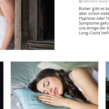
|
19/02/2024 18:44
Bisher gibt es 
aber schon viel
Hypnose oder H
Symptome gefun
uns einige der 
Long-Covid helf