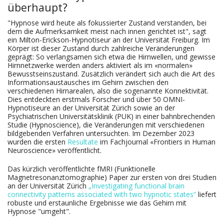
überhaupt?
"Hypnose wird heute als fokussierter Zustand verstanden, bei
dem die Aufmerksamkeit meist nach innen gerichtet ist", sagt
ein Milton-Erickson-Hypnotiseur an der Universität Freiburg. Im
Körper ist dieser Zustand durch zahlreiche Veränderungen
geprägt: So verlangsamen sich etwa die Hirnwellen, und gewisse
Hirnnetzwerke werden anders aktiviert als im «normalen»
Bewusstseinszustand. Zusätzlich verändert sich auch die Art des
Informationsaustausches im Gehirn zwischen den
verschiedenen Hirnarealen, also die sogenannte Konnektivität.
Dies entdeckten erstmals Forscher und über 50 OMNI-
Hypnotiseure an der Universität Zürich sowie an der
Psychiatrischen Universitätsklinik (PUK) in einer bahnbrechenden
Studie (Hypnoscience), die Veränderungen mit verschiedenen
bildgebenden Verfahren untersuchten. Im Dezember 2023
wurden die ersten
Resultate
im Fachjournal «Frontiers in Human
Neuroscience» veröffentlicht.
Das kürzlich veröffentlichte fMRI (Funktionelle
Magnetresonanztomographie) Paper zur ersten von drei Studien
an der Universität Zürich
„Investigating functional brain
connectivity patterns associated with two hypnotic states“
liefert
robuste und erstaunliche Ergebnisse wie das Gehirn mit
Hypnose "umgeht".