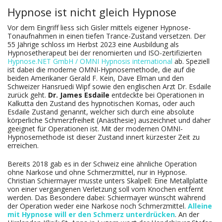
Hypnose ist nicht gleich Hypnose
Vor dem Eingriff liess sich Gisler mittels eigener Hypnose-
Tonaufnahmen in einen tiefen Trance-Zustand versetzen. Der
55 Jährige schloss im Herbst 2023 eine Ausbildung als
Hypnosetherapeut bei der renomierten und ISO-zertifizierten
Hypnose.NET GmbH / OMNI Hypnosis international
ab. Speziell
ist dabei die moderne OMNI-Hypnosemethode, die auf die
beiden Amerikaner Gerald F. Kein, Dave Elman und den
Schweizer Hansruedi Wipf sowie den englischen Arzt Dr. Esdaile
zurück geht.
Dr.
James Esdaile
entdeckte bei Operationen in
Kalkutta den Zustand des hypnotischen Komas, oder auch
Esdaile Zustand genannt, welcher sich durch eine absolute
körperliche Schmerzfreiheit (Anästhesie) auszeichnet und daher
geeignet für Operationen ist. Mit der modernen OMNI-
Hypnosemethode ist dieser Zustand innert kürzester Zeit zu
erreichen.
Bereits 2018 gab es in der Schweiz eine ähnliche Operation
ohne Narkose und ohne Schmerzmittel, nur in Hypnose.
Christian Schiermayer musste unters Skalpell: Eine Metallplatte
von einer vergangenen Verletzung soll vom Knochen entfernt
werden. Das Besondere dabei: Schiermayer wünscht während
der Operation weder eine Narkose noch Schmerzmittel.
Alleine
mit Hypnose will er den Schmerz unterdrücken
.
An der