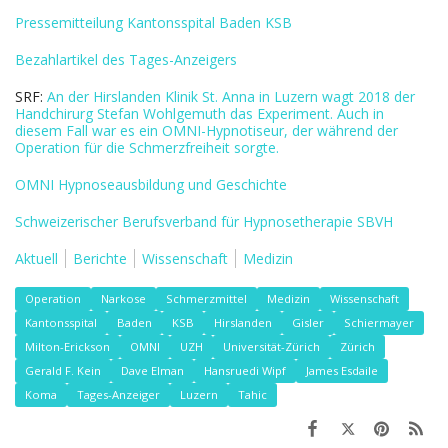
Pressemitteilung Kantonsspital Baden KSB
Bezahlartikel des Tages-Anzeigers
SRF:
An der Hirslanden Klinik St. Anna in Luzern wagt 2018 der
Handchirurg Stefan Wohlgemuth das Experiment.
Auch in
diesem Fall war es ein OMNI-Hypnotiseur, der während der
Operation für die Schmerzfreiheit sorgte.
OMNI Hypnoseausbildung und Geschichte
Schweizerischer Berufsverband für Hypnosetherapie SBVH
Aktuell
Berichte
Wissenschaft
Medizin
Operation
Narkose
Schmerzmittel
Medizin
Wissenschaft
Kantonsspital
Baden
KSB
Hirslanden
Gisler
Schiermayer
Milton-Erickson
OMNI
UZH
Universität-Zürich
Zürich
Gerald F. Kein
Dave Elman
Hansruedi Wipf
James Esdaile
Koma
Tages-Anzeiger
Luzern
Tahic