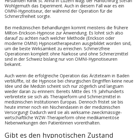
Hirslanden Klinik St. Anna in Luzern wagt der Handchirurg Stefan
Wohlgemuth das Experiment.
Auch in diesem Fall war es ein
OMNI-Hypnotiseur, der während der Operation für die
Schmerzfreiheit sorgte.
Bei medizinischen Behandlungen kommt meistens die frühere
Milton-Erickson-Hypnose zur Anwendung. Es lohnt sich also
darauf zu achten nach welcher Methode (Erickson oder
moderne OMNI) Hypnosetherapeuten ausgebildet worden sind,
um die beste Wirksamkeit zu erreichen. Schmerzfreie
Operationen komplett ohne Narkose und ohne Schmerzmittel
sind in der Schweiz bislang nur von OMNI-Hypnotiseuren
bekannt.
Auch wenn die erfolgreiche Operation das Ärzteteam in Baden
verblüffte, ist die Hypnose bei chirurgischen Eingriffen keine neue
Idee und die Medizin scheint sich nur zögerlich und langsam
wieder daran zu erinnern: Bereits Mitte des 19. Jahrhunderts
verbreitete sie sich als Therapieform und Schmerzmittel in
medizinischen Institutionen Europas. Dennoch fristet sie bis
heute immer noch ein Nischendasein in der medizinischen
Versorgung! Dadurch wird sie als wirksame-zweckmässige-
wirtschaftliche WZW-Therapieform ohne medikamentöse
Nebenwirkungen den Patientinnen vorenthalten.
Gibt es den hypnotischen Zustand